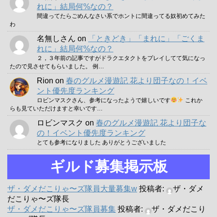
れに」結局何%なの？
間違ってたらごめんなさい系でホントに間違ってる奴初めてみた
わ
名無しさん
on
「ときどき」「まれに」「ごくま
れに」結局何%なの？
２，３年前の記事ですがドラクエタクトをプレイしてて気になっ
たので見させてもらいました。 例…
Rion
on
春のグルメ漫遊記 花より団子なの！イベ
ント優先度ランキング
ロビンマスクさん、参考になったようで嬉しいです
これか
らも見ていただけますと幸いです…
ロビンマスク
on
春のグルメ漫遊記 花より団子な
の！イベント優先度ランキング
とても参考になりました ありがとうございました
ギルド募集掲示板
ザ・ダメだこりゃ〜ズ隊員大量募集w
投稿者:
ザ・ダメ
だこりゃ〜ズ隊長
ザ・ダメだこりゃ〜ズ隊員募集
投稿者:
ザ・ダメだこり