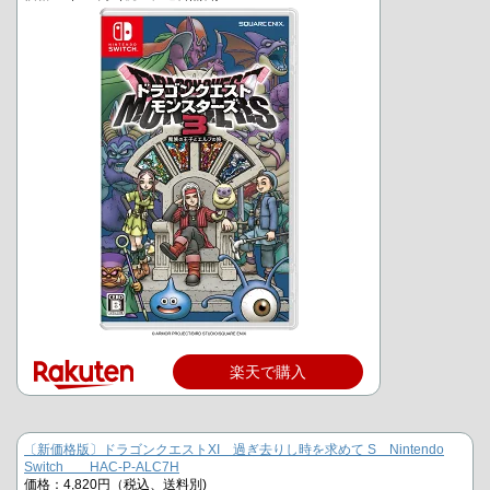
楽天で購入
〔新価格版〕ドラゴンクエストXI 過ぎ去りし時を求めて S Nintendo
Switch HAC-P-ALC7H
価格：4,820円（税込、送料別)