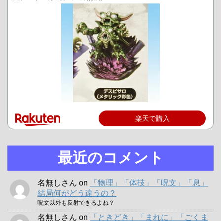
楽天で購入
最近のコメント
名無しさん
on
「物理」「体技」「呪文」「息」
結局何がどう違うの？
呪文以外も反射できるよね？
名無しさん
on
「ときどき」「まれに」「ごくま