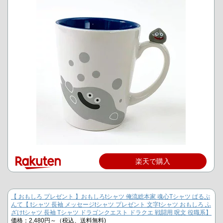
楽天で購入
【 おもしろ プレゼント 】おもしろtシャツ 俺流総本家 魂心Tシャツ ぱるぷ
んて【 tシャツ 長袖 メッセージtシャツ プレゼント 文字tシャツ おもしろ ふ
ざけtシャツ 長袖 Tシャツ ドラゴンクエスト ドラクエ 戦闘用 呪文 役職系】
価格：2,480円～（税込、送料無料)