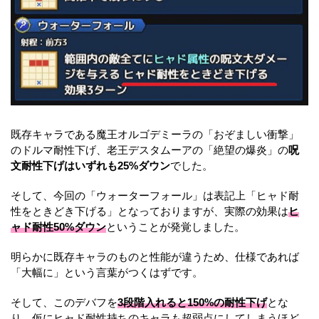
既存キャラである魔王オルゴデミーラの「おぞましい衝撃」
のドルマ耐性下げ、老王デスタムーアの「絶望の爆炎」の
呪
文耐性下げはいずれも25%ダウン
でした。
そして、今回の「ウォーターフォール」は表記上「ヒャド耐
性をときどき下げる」となっておりますが、実際の効果は
ヒ
ャド耐性50%ダウン
ということが発覚しました。
明らかに既存キャラのものと性能が違うため、仕様であれば
「大幅に」という言葉がつくはずです。
そして、このデバフを
3段階入れると150%の耐性下げ
とな
り、仮に
ヒャド耐性持ちのキャラも超弱点に
してしまうほど