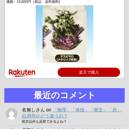
価格：19,800円（税込、送料無料)
楽天で購入
最近のコメント
名無しさん
on
「物理」「体技」「呪文」「息」
結局何がどう違うの？
呪文以外も反射できるよね？