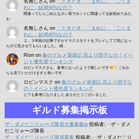
名無しさん
on
「ときどき」「まれに」「ごくま
れに」結局何%なの？
間違ってたらごめんなさい系でホントに間違ってる奴初めてみた
わ
名無しさん
on
「ときどき」「まれに」「ごくま
れに」結局何%なの？
２，３年前の記事ですがドラクエタクトをプレイしてて気になっ
たので見させてもらいました。 例…
Rion
on
春のグルメ漫遊記 花より団子なの！イベ
ント優先度ランキング
ロビンマスクさん、参考になったようで嬉しいです
これか
らも見ていただけますと幸いです…
ロビンマスク
on
春のグルメ漫遊記 花より団子な
の！イベント優先度ランキング
とても参考になりました ありがとうございました
ギルド募集掲示板
ザ・ダメだこりゃ〜ズ隊員大量募集w
投稿者:
ザ・ダメ
だこりゃ〜ズ隊長
ザ・ダメだこりゃ〜ズ隊員募集
投稿者:
ザ・ダメだこり