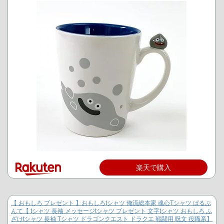
楽天で購入
【 おもしろ プレゼント 】おもしろtシャツ 俺流総本家 魂心Tシャツ ぱるぷ
んて【 tシャツ 長袖 メッセージtシャツ プレゼント 文字tシャツ おもしろ ふ
ざけtシャツ 長袖 Tシャツ ドラゴンクエスト ドラクエ 戦闘用 呪文 役職系】