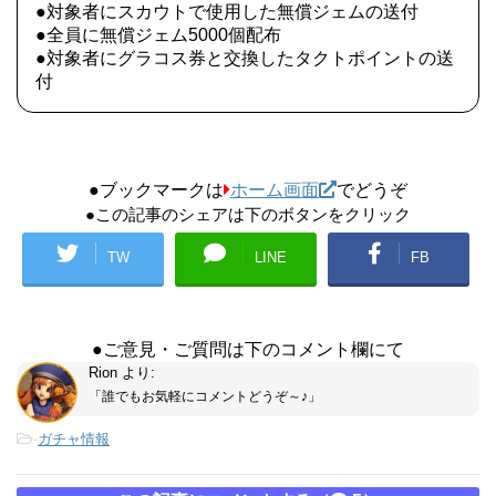
●対象者にスカウトで使用した無償ジェムの送付
●全員に無償ジェム5000個配布
●対象者にグラコス券と交換したタクトポイントの送
付
●ブックマークは
ホーム画面
でどうぞ
●この記事のシェアは下のボタンをクリック
TW
LINE
FB
●ご意見・ご質問は下のコメント欄にて
Rion
より:
「誰でもお気軽にコメントどうぞ～♪」
-
ガチャ情報