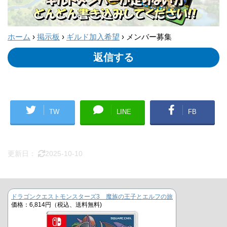
ホーム
›
掲示板
›
ギルド加入希望
›
メンバー募集
返信する
TW
LINE
FB
更新日：
2025-10-10
ドラゴンクエストモンスターズ3 魔族の王子とエルフの旅
価格：6,814円（税込、送料無料)