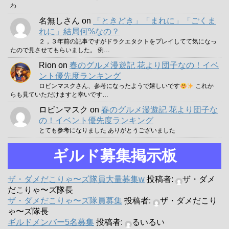
わ
名無しさん
on
「ときどき」「まれに」「ごくま
れに」結局何%なの？
２，３年前の記事ですがドラクエタクトをプレイしてて気になっ
たので見させてもらいました。 例…
Rion
on
春のグルメ漫遊記 花より団子なの！イベ
ント優先度ランキング
ロビンマスクさん、参考になったようで嬉しいです
これか
らも見ていただけますと幸いです…
ロビンマスク
on
春のグルメ漫遊記 花より団子な
の！イベント優先度ランキング
とても参考になりました ありがとうございました
ギルド募集掲示板
ザ・ダメだこりゃ〜ズ隊員大量募集w
投稿者:
ザ・ダメ
だこりゃ〜ズ隊長
ザ・ダメだこりゃ〜ズ隊員募集
投稿者:
ザ・ダメだこり
ゃ〜ズ隊長
ギルドメンバー5名募集
投稿者:
るいるい