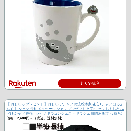
楽天で購入
【 おもしろ プレゼント 】おもしろtシャツ 俺流総本家 魂心Tシャツ ぱるぷ
んて【 tシャツ 長袖 メッセージtシャツ プレゼント 文字tシャツ おもしろ ふ
ざけtシャツ 長袖 Tシャツ ドラゴンクエスト ドラクエ 戦闘用 呪文 役職系】
価格：2,480円～（税込、送料無料)