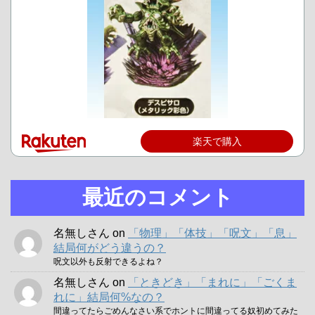
楽天で購入
最近のコメント
名無しさん
on
「物理」「体技」「呪文」「息」
結局何がどう違うの？
呪文以外も反射できるよね？
名無しさん
on
「ときどき」「まれに」「ごくま
れに」結局何%なの？
間違ってたらごめんなさい系でホントに間違ってる奴初めてみた